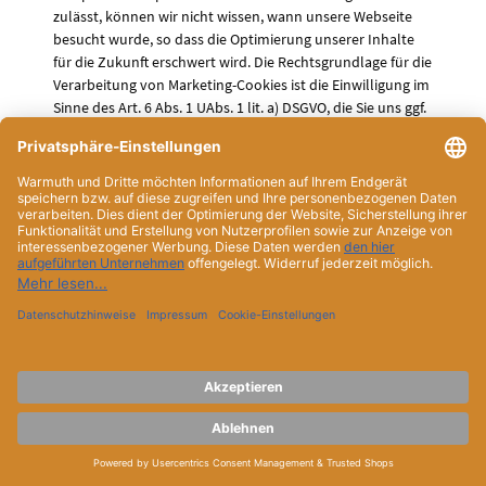
zulässt, können wir nicht wissen, wann unsere Webseite
besucht wurde, so dass die Optimierung unserer Inhalte
für die Zukunft erschwert wird. Die Rechtsgrundlage für die
Verarbeitung von Marketing-Cookies ist die Einwilligung im
Sinne des Art. 6 Abs. 1 UAbs. 1 lit. a) DSGVO, die Sie uns ggf.
beim ersten Besuch dieser Webseite gegeben haben. Sie
können die Einwilligung jederzeit mit Wirkung für die
Zukunft uns gegenüber widerrufen, hierzu genügt eine E-
Mail an angegebene Kontaktadresse des
Datenschutzbeauftragten oder das Löschen der Cookies in
Ihrem Browser (Hinweise dazu finden sie unten im
Abschnitt „Löschen von Cookies“). Bereits durchgeführte
Erhebungen und Verarbeitungen von Daten bleiben auch
im Falle des Widerrufs rechtmäßig. Wenn Cookies gelöscht
werden, wird die Webseite beim nächsten Aufruf unserer
Seite erneut fragen, ob der Nutzung von Cookies zustimmt
wird. Es kann dazu kommen, dass Funktionalitäten
unserer Webseite nicht oder nur eingeschränkt zur
Verfügung stehen, wenn nicht in die die Verwendung von
Marketing- und Analyse-Cookies bzw. in die Übertragung
von Daten in Drittländer eingewilligt wird.